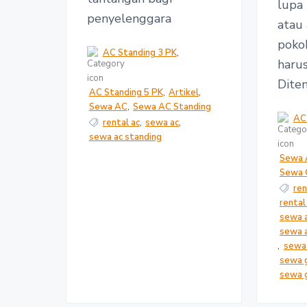
lupa
penyelenggara
atau
poko
AC Standing 3 PK
,
harus
Dite
AC Standing 5 PK
,
Artikel
,
Sewa AC
,
Sewa AC Standing
AC
rental ac
,
sewa ac
,
sewa ac standing
Sewa 
Sewa 
ren
rental
sewa 
sewa a
,
sewa 
sewa 
sewa g