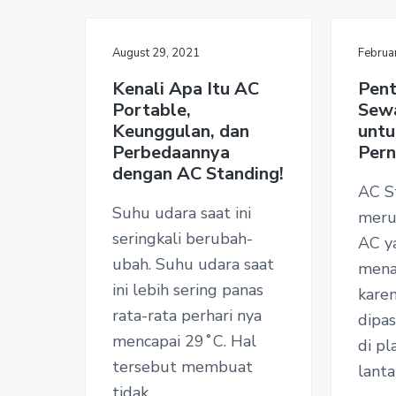
August 29, 2021
Februa
Kenali Apa Itu AC
Pent
Portable,
Sew
Keunggulan, dan
untu
Perbedaannya
Pern
dengan AC Standing!
AC S
Suhu udara saat ini
meru
seringkali berubah-
AC y
ubah. Suhu udara saat
mena
ini lebih sering panas
karen
rata-rata perhari nya
dipa
mencapai 29˚C. Hal
di pl
tersebut membuat
lanta
tidak