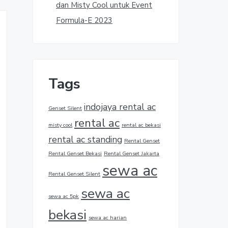
dan Misty Cool untuk Event
Formula-E 2023
Tags
indojaya rental ac
Genset Silent
rental ac
misty cool
rental ac bekasi
rental ac standing
Rental Genset
Rental Genset Bekasi
Rental Genset Jakarta
sewa ac
Rental Genset Silent
sewa ac
sewa ac 5pk
bekasi
sewa ac harian