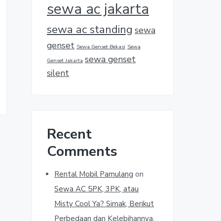
sewa ac jakarta
sewa ac standing
sewa
genset
Sewa Genset Bekasi
Sewa
sewa genset
Genset Jakarta
silent
Recent
Comments
Rental Mobil Pamulang
on
Sewa AC 5PK, 3PK, atau
Misty Cool Ya? Simak, Berikut
Perbedaan dan Kelebihannya.