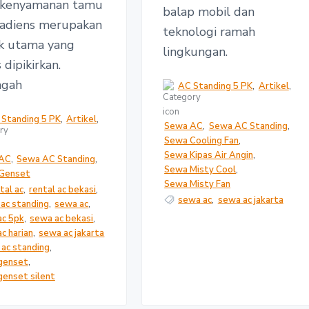
 kenyamanan tamu
balap mobil dan
 adiens merupakan
teknologi ramah
k utama yang
lingkungan.
 dipikirkan.
ngah
AC Standing 5 PK
,
Artikel
,
 Standing 5 PK
,
Artikel
,
Sewa AC
,
Sewa AC Standing
,
Sewa Cooling Fan
,
Sewa Kipas Air Angin
,
AC
,
Sewa AC Standing
,
Sewa Misty Cool
,
Genset
Sewa Misty Fan
tal ac
,
rental ac bekasi
,
sewa ac
,
sewa ac jakarta
 ac standing
,
sewa ac
,
ac 5pk
,
sewa ac bekasi
,
c harian
,
sewa ac jakarta
ac standing
,
genset
,
enset silent