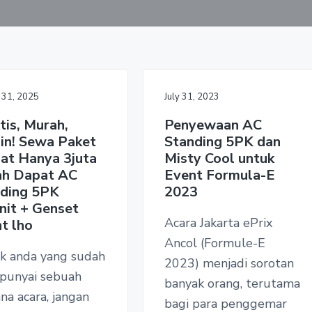
 31, 2025
July 31, 2023
tis, Murah,
Penyewaan AC
in! Sewa Paket
Standing 5PK dan
at Hanya 3juta
Misty Cool untuk
ah Dapat AC
Event Formula-E
ding 5PK
2023
it + Genset
Acara Jakarta ePrix
nt lho
Ancol (Formule-E
k anda yang sudah
2023) menjadi sorotan
unyai sebuah
banyak orang, terutama
na acara, jangan
bagi para penggemar