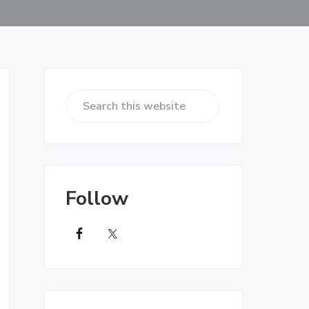
Primary
Sidebar
Search
this
website
Follow