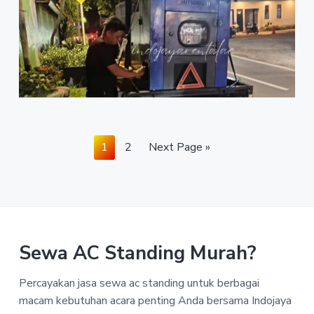
Page
Page
Go
1
2
Next Page »
to
Sewa AC Standing Murah?
Percayakan jasa sewa ac standing untuk berbagai
macam kebutuhan acara penting Anda bersama Indojaya