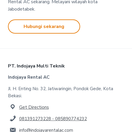
Rental AC sekarang. Melayani wilayah kota
Jabodetabek.
Hubungi sekarang
Footer
PT. Indojaya Multi Teknik
Indojaya Rental AC
Jl. H. Enting No. 32, Jatiwaringin, Pondok Gede, Kota
Bekasi.
Get Directions
081391273228 - 085890774232
info@indojayarentalac.com