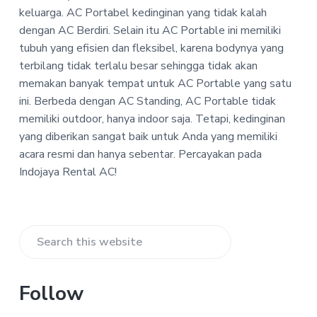
P
a
a
keluarga. AC Portabel kedinginan yang tidak kalah
T
t
r
dengan AC Berdiri. Selain itu AC Portable ini memiliki
-
i
I
tubuh yang efisien dan fleksibel, karena bodynya yang
n
o
terbilang tidak terlalu besar sehingga tidak akan
d
n
memakan banyak tempat untuk AC Portable yang satu
o
j
ini. Berbeda dengan AC Standing, AC Portable tidak
a
memiliki outdoor, hanya indoor saja. Tetapi, kedinginan
y
a
yang diberikan sangat baik untuk Anda yang memiliki
R
acara resmi dan hanya sebentar. Percayakan pada
e
Indojaya Rental AC!
n
t
a
l
A
Primary
C
Search
Sidebar
this
website
Follow