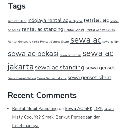
Tags
rental ac
indojaya rental ac
Genset Silent
misty cool
rental
rental ac standing
ac bekasi
Rental Genset
Rental Genset Bekasi
sewa ac
Rental Genset Jakarta
Rental Genset Silent
sewa ac 5pk
sewa ac
sewa ac bekasi
sewa ac harian
jakarta
sewa ac standing
sewa genset
sewa genset silent
Sewa Genset Bekasi
Sewa Genset Jakarta
Recent Comments
Rental Mobil Pamulang
on
Sewa AC 5PK, 3PK, atau
Misty Cool Ya? Simak, Berikut Perbedaan dan
Kelebihannya.