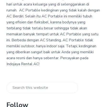
P
a
a
hari untuk acara keluarga yang di selenggarakan di
T
t
r
rumah. AC Portable kedinginan yang tidak kalah dengan
-
i
I
AC Berdiri. Selain itu AC Portable ini memiliki tubuh
n
o
yang efisien dan fleksibel, karena bodynya yang
d
n
terbilang tidak terlalu besar sehingga tidak akan
o
j
memakan banyak tempat untuk AC Portable yang satu
a
ini. Berbeda dengan AC Standing, AC Portable tidak
y
a
memiliki outdoor, hanya indoor saja. Tetapi, kedinginan
R
yang diberikan sangat baik untuk Anda yang memiliki
e
acara resmi dan hanya sebentar. Percayakan pada
n
t
Indojaya Rental AC!
a
l
A
C
Primary
Search
Sidebar
this
website
Follow