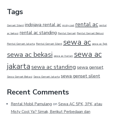
Tags
rental ac
indojaya rental ac
Genset Silent
misty cool
rental
rental ac standing
ac bekasi
Rental Genset
Rental Genset Bekasi
sewa ac
Rental Genset Jakarta
Rental Genset Silent
sewa ac 5pk
sewa ac
sewa ac bekasi
sewa ac harian
jakarta
sewa ac standing
sewa genset
sewa genset silent
Sewa Genset Bekasi
Sewa Genset Jakarta
Recent Comments
Rental Mobil Pamulang
on
Sewa AC 5PK, 3PK, atau
Misty Cool Ya? Simak, Berikut Perbedaan dan