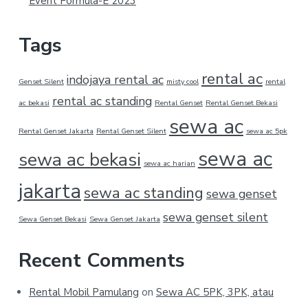
Event Formula-E 2023
Tags
rental ac
indojaya rental ac
Genset Silent
misty cool
rental
rental ac standing
ac bekasi
Rental Genset
Rental Genset Bekasi
sewa ac
Rental Genset Jakarta
Rental Genset Silent
sewa ac 5pk
sewa ac
sewa ac bekasi
sewa ac harian
jakarta
sewa ac standing
sewa genset
sewa genset silent
Sewa Genset Bekasi
Sewa Genset Jakarta
Recent Comments
Rental Mobil Pamulang
on
Sewa AC 5PK, 3PK, atau