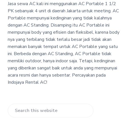
-
Jasa sewa AC kali ini menggunakan AC Portable 1 1/2
a
a
I
PK sebanyak 4 unit di daerah Jakarta untuk meeting. AC
t
r
n
d
Portable mempunyai kedinginan yang tidak kalahnya
i
o
dengan AC Standing. Disamping itu AC Portable ini
o
j
mempunyai body yang efisien dan fleksibel, karena body
n
a
y
nya yang terbilang tidak terlalu besar jadi tidak akan
a
memakan banyak tempat untuk AC Portable yang satu
R
e
ini. Berbeda dengan AC Standing, AC Portable tidak
n
memiliki outdoor, hanya indoor saja. Tetapi, kedinginan
t
yang diberikan sangat baik untuk anda yang mempunyai
a
l
acara resmi dan hanya sebentar. Percayakan pada
A
Indojaya Rental AC!
C
Primary
Search
Sidebar
this
website