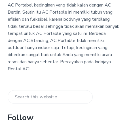
-
a
a
AC Portabel kedinginan yang tidak kalah dengan AC
I
t
r
n
Berdiri. Selain itu AC Portable ini memiliki tubuh yang
d
i
efisien dan fleksibel, karena bodynya yang terbilang
o
o
tidak terlalu besar sehingga tidak akan memakan banyak
j
n
a
tempat untuk AC Portable yang satu ini. Berbeda
y
dengan AC Standing, AC Portable tidak memiliki
a
outdoor, hanya indoor saja. Tetapi, kedinginan yang
R
e
diberikan sangat baik untuk Anda yang memiliki acara
n
resmi dan hanya sebentar. Percayakan pada Indojaya
t
a
Rental AC!
l
A
C
Primary
Search
Sidebar
this
website
Follow