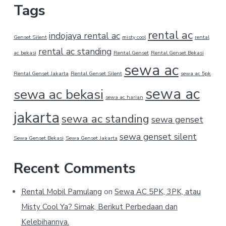
Tags
rental ac
indojaya rental ac
Genset Silent
misty cool
rental
rental ac standing
ac bekasi
Rental Genset
Rental Genset Bekasi
sewa ac
Rental Genset Jakarta
Rental Genset Silent
sewa ac 5pk
sewa ac
sewa ac bekasi
sewa ac harian
jakarta
sewa ac standing
sewa genset
sewa genset silent
Sewa Genset Bekasi
Sewa Genset Jakarta
Recent Comments
Rental Mobil Pamulang
on
Sewa AC 5PK, 3PK, atau
Misty Cool Ya? Simak, Berikut Perbedaan dan
Kelebihannya.