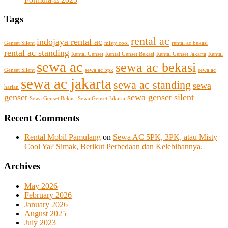
Tags
rental ac
indojaya rental ac
Genset Silent
misty cool
rental ac bekasi
rental ac standing
Rental Genset
Rental Genset Bekasi
Rental Genset Jakarta
Rental
sewa ac
sewa ac bekasi
Genset Silent
sewa ac 5pk
sewa ac
sewa ac jakarta
sewa ac standing
sewa
harian
genset
sewa genset silent
Sewa Genset Bekasi
Sewa Genset Jakarta
Recent Comments
Rental Mobil Pamulang
on
Sewa AC 5PK, 3PK, atau Misty
Cool Ya? Simak, Berikut Perbedaan dan Kelebihannya.
Archives
May 2026
February 2026
January 2026
August 2025
July 2023