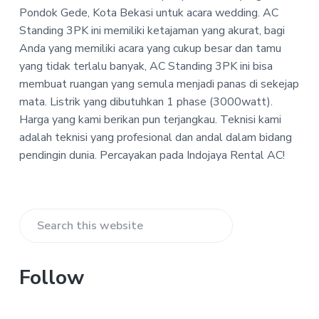
P
a
a
Pondok Gede, Kota Bekasi untuk acara wedding.
AC
T
t
r
Standing 3PK ini memiliki ketajaman yang akurat, bagi
-
i
I
Anda yang memiliki acara yang cukup besar dan tamu
n
o
yang tidak terlalu banyak, AC Standing 3PK ini bisa
d
n
membuat ruangan yang semula menjadi panas di sekejap
o
j
mata. Listrik yang dibutuhkan 1 phase (3000watt).
a
Harga yang kami berikan pun terjangkau. Teknisi kami
y
a
adalah teknisi yang profesional dan andal dalam bidang
R
pendingin dunia. Percayakan pada Indojaya Rental AC!
e
n
t
a
l
Primary
A
Search
C
Sidebar
this
website
Follow