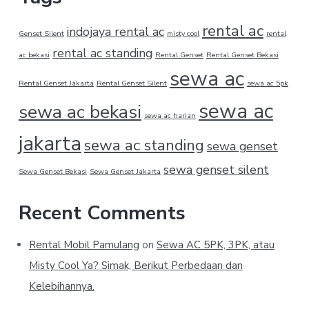
rental ac
indojaya rental ac
Genset Silent
misty cool
rental
rental ac standing
ac bekasi
Rental Genset
Rental Genset Bekasi
sewa ac
Rental Genset Jakarta
Rental Genset Silent
sewa ac 5pk
sewa ac
sewa ac bekasi
sewa ac harian
jakarta
sewa ac standing
sewa genset
sewa genset silent
Sewa Genset Bekasi
Sewa Genset Jakarta
Recent Comments
Rental Mobil Pamulang
on
Sewa AC 5PK, 3PK, atau
Misty Cool Ya? Simak, Berikut Perbedaan dan
Kelebihannya.