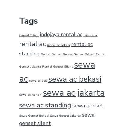
Tags
indojaya rental ac
Genset Silent
misty cool
rental ac
rental ac
rental ac bekasi
standing
Rental Genset
Rental Genset Bekasi
Rental
sewa
Genset Jakarta
Rental Genset Silent
ac
sewa ac bekasi
sewa ac 5pk
sewa ac jakarta
sewa ac harian
sewa ac standing
sewa genset
sewa
Sewa Genset Bekasi
Sewa Genset Jakarta
genset silent