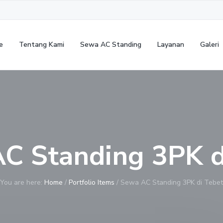
e
Tentang Kami
Sewa AC Standing
Layanan
Galeri
C Standing 3PK d
You are here:
Home
/
Portfolio Items
/
Sewa AC Standing 3PK di Tebet