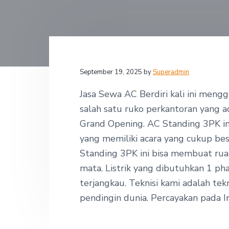
v
n
d
,
i
t
e
P
T
g
b
-
I
a
a
n
t
r
d
o
September 19, 2025
by
Superadmin
i
j
o
a
Jasa Sewa AC Berdiri kali ini mengg
y
n
a
salah satu ruko perkantoran yang a
R
Grand Opening.
AC Standing 3PK ini
e
n
yang memiliki acara yang cukup bes
t
Standing 3PK ini bisa membuat rua
a
l
mata. Listrik yang dibutuhkan 1 ph
A
C
terjangkau. Teknisi kami adalah tek
pendingin dunia. Percayakan pada I