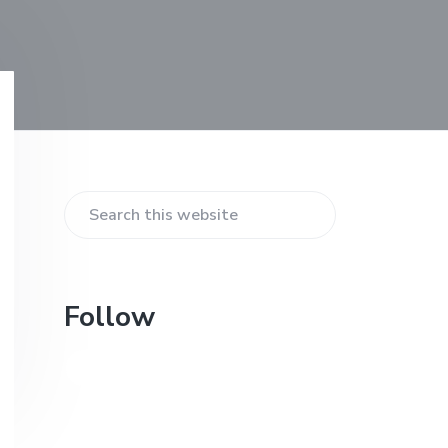
Primary
Sidebar
Search
this
website
Follow