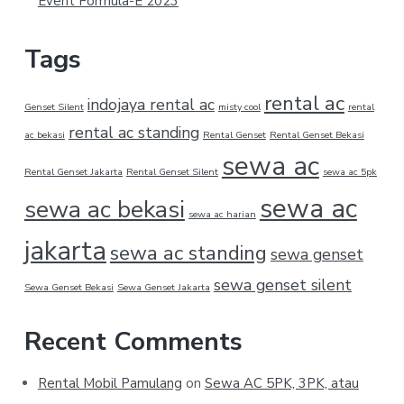
Event Formula-E 2023
Tags
rental ac
indojaya rental ac
Genset Silent
misty cool
rental
rental ac standing
ac bekasi
Rental Genset
Rental Genset Bekasi
sewa ac
Rental Genset Jakarta
Rental Genset Silent
sewa ac 5pk
sewa ac
sewa ac bekasi
sewa ac harian
jakarta
sewa ac standing
sewa genset
sewa genset silent
Sewa Genset Bekasi
Sewa Genset Jakarta
Recent Comments
Rental Mobil Pamulang
on
Sewa AC 5PK, 3PK, atau