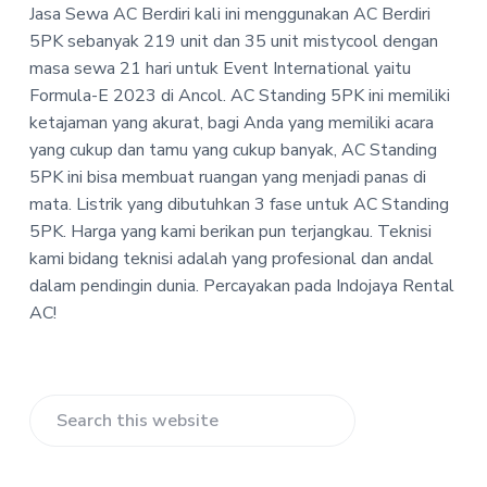
-
Jasa Sewa AC Berdiri kali ini menggunakan AC Berdiri
a
a
I
5PK sebanyak 219 unit dan 35 unit mistycool dengan
t
r
n
d
masa sewa 21 hari untuk Event International yaitu
i
o
Formula-E 2023 di Ancol.
AC Standing 5PK ini memiliki
o
j
ketajaman yang akurat, bagi Anda yang memiliki acara
n
a
y
yang cukup dan tamu yang cukup banyak, AC Standing
a
5PK ini bisa membuat ruangan yang menjadi panas di
R
e
mata. Listrik yang dibutuhkan 3 fase untuk AC Standing
n
5PK. Harga yang kami berikan pun terjangkau. Teknisi
t
kami bidang teknisi adalah yang profesional dan andal
a
l
dalam pendingin dunia. Percayakan pada Indojaya Rental
A
AC!
C
Primary
Search
Sidebar
this
website