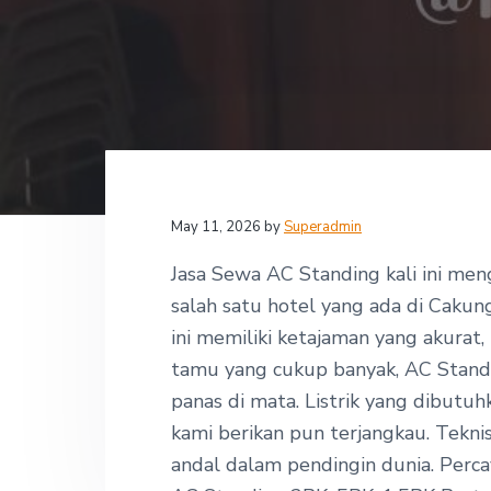
v
n
d
,
i
t
e
P
T
g
b
-
I
a
a
n
t
r
d
o
i
j
o
a
y
n
May 11, 2026
by
Superadmin
a
R
e
Jasa Sewa AC Standing kali ini me
n
salah satu hotel yang ada di Cakun
t
a
ini memiliki ketajaman yang akurat
l
tamu yang cukup banyak, AC Stand
A
C
panas di mata. Listrik yang dibutu
kami berikan pun terjangkau. Teknis
andal dalam pendingin dunia. Perc