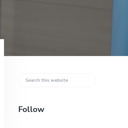
Primary
Sidebar
Search
this
website
Follow