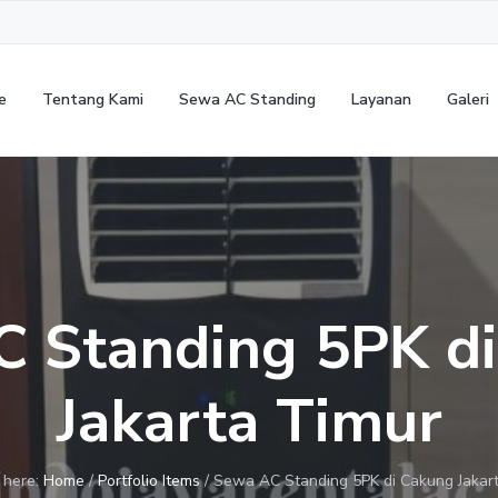
e
Tentang Kami
Sewa AC Standing
Layanan
Galeri
 Standing 5PK d
Jakarta Timur
 here:
Home
/
Portfolio Items
/
Sewa AC Standing 5PK di Cakung Jakar