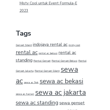
Misty Cool untuk Event Formula-E
2023
Tags
indojaya rental ac
Genset Silent
misty cool
rental ac
rental ac
rental ac bekasi
standing
Rental Genset
Rental Genset Bekasi
Rental
sewa
Genset Jakarta
Rental Genset Silent
ac
sewa ac bekasi
sewa ac 5pk
sewa ac jakarta
sewa ac harian
sewa ac standing
sewa genset