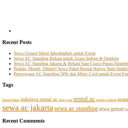
Recent Posts
Sewa Genset Silent Jabodetabek untuk Event
Sewa AC Standing Bekasi untuk Acara Indoor & Outdoor
Sewa AC Standing Jakarta & Bekasi Saat Cuaca Panas Ekstre
Praktis, Murah, Dingin! Sewa Paket Hemat Hanya 3juta Sudah
Penyewaan AC Standing 5PK dan Misty Cool untuk Event Fo
Tags
rental ac
indojaya rental ac
renta
Genset Silent
misty cool
rental ac bekasi
sewa ac jakarta
sewa ac standing
sewa genset
Se
Recent Comments