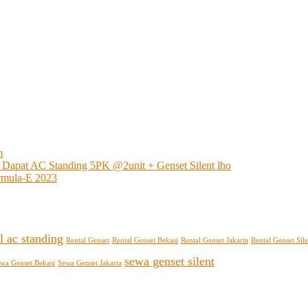
m
 Dapat AC Standing 5PK @2unit + Genset Silent lho
rmula-E 2023
l ac standing
Rental Genset
Rental Genset Bekasi
Rental Genset Jakarta
Rental Genset Sile
sewa genset silent
wa Genset Bekasi
Sewa Genset Jakarta