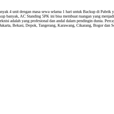
yak 4 unit dengan masa sewa selama 1 hari untuk Backup di Pabrik y
kup banyak, AC Standing 5PK ini bisa membuat ruangan yang menjadi p
teknisi adalah yang profesional dan andal dalam pendingin dunia. Pe
 Jakarta, Bekasi, Depok, Tangerang, Karawang, Cikarang, Bogor dan Se