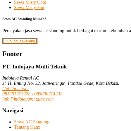
Sewa Misty Cool
Sewa Misty Fan
Sewa AC Standing Murah?
Percayakan jasa sewa ac standing untuk berbagai macam kebutuhan a
Hubungi sekarang
Footer
PT. Indojaya Multi Teknik
Indojaya Rental AC
Jl. H. Enting No. 32, Jatiwaringin, Pondok Gede, Kota Bekasi.
Get Directions
081391273228 - 085890774232
info@indojayarentalac.com
Navigasi
Sewa AC Standing
Tentang Kami