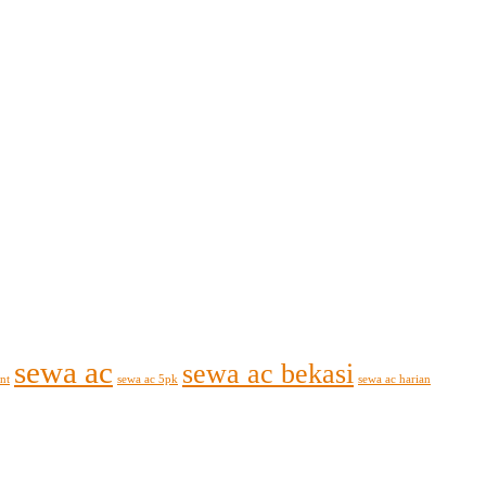
sewa ac
sewa ac bekasi
nt
sewa ac 5pk
sewa ac harian