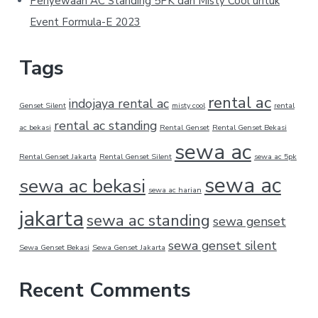
Penyewaan AC Standing 5PK dan Misty Cool untuk
Event Formula-E 2023
Tags
rental ac
indojaya rental ac
Genset Silent
misty cool
rental
rental ac standing
ac bekasi
Rental Genset
Rental Genset Bekasi
sewa ac
Rental Genset Jakarta
Rental Genset Silent
sewa ac 5pk
sewa ac
sewa ac bekasi
sewa ac harian
jakarta
sewa ac standing
sewa genset
sewa genset silent
Sewa Genset Bekasi
Sewa Genset Jakarta
Recent Comments