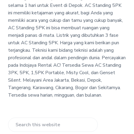
P
a
a
selama 1 hari untuk Event di Depok
.
AC Standing 5PK
T
t
r
ini memiliki ketajaman yang akurat, bagi Anda yang
-
i
I
memiliki acara yang cukup dan tamu yang cukup banyak,
n
o
AC Standing 5PK ini bisa membuat ruangan yang
d
n
menjadi panas di mata. Listrik yang dibutuhkan 3 fase
o
j
untuk AC Standing 5PK. Harga yang kami berikan pun
a
terjangkau. Teknisi kami bidang teknisi adalah yang
y
a
profesional dan andal dalam pendingin dunia. Percayakan
R
pada Indojaya Rental AC! Tersedia Sewa AC Standing
e
3PK, 5PK, 1,5PK Portable, Misty Cool, dan Genset
n
t
Silent. Melayani Area Jakarta, Bekasi, Depok,
a
Tangerang, Karawang, Cikarang, Bogor dan Sekitarnya.
l
A
Tersedia sewa harian, mingguan, dan bulanan.
C
Primary
Search