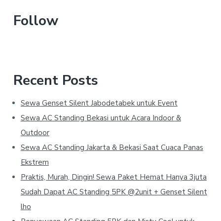
Sidebar
this
website
Follow
Recent Posts
Sewa Genset Silent Jabodetabek untuk Event
Sewa AC Standing Bekasi untuk Acara Indoor &
Outdoor
Sewa AC Standing Jakarta & Bekasi Saat Cuaca Panas
Ekstrem
Praktis, Murah, Dingin! Sewa Paket Hemat Hanya 3juta
Sudah Dapat AC Standing 5PK @2unit + Genset Silent
lho