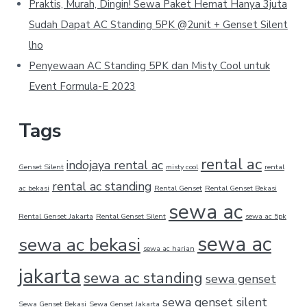
Praktis, Murah, Dingin! Sewa Paket Hemat Hanya 3juta
Sudah Dapat AC Standing 5PK @2unit + Genset Silent
lho
Penyewaan AC Standing 5PK dan Misty Cool untuk
Event Formula-E 2023
Tags
rental ac
indojaya rental ac
Genset Silent
misty cool
rental
rental ac standing
ac bekasi
Rental Genset
Rental Genset Bekasi
sewa ac
Rental Genset Jakarta
Rental Genset Silent
sewa ac 5pk
sewa ac
sewa ac bekasi
sewa ac harian
jakarta
sewa ac standing
sewa genset
sewa genset silent
Sewa Genset Bekasi
Sewa Genset Jakarta