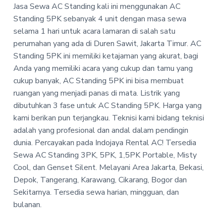
P
Jasa Sewa AC Standing kali ini menggunakan AC
a
a
T
Standing 5PK sebanyak 4 unit dengan masa sewa
t
r
-
selama 1 hari untuk acara lamaran di salah satu
i
I
n
perumahan yang ada di Duren Sawit, Jakarta Timur.
AC
o
d
Standing 5PK ini memiliki ketajaman yang akurat, bagi
n
o
j
Anda yang memiliki acara yang cukup dan tamu yang
a
cukup banyak, AC Standing 5PK ini bisa membuat
y
ruangan yang menjadi panas di mata. Listrik yang
a
R
dibutuhkan 3 fase untuk AC Standing 5PK. Harga yang
e
kami berikan pun terjangkau. Teknisi kami bidang teknisi
n
t
adalah yang profesional dan andal dalam pendingin
a
dunia. Percayakan pada Indojaya Rental AC! Tersedia
l
Sewa AC Standing 3PK, 5PK, 1,5PK Portable, Misty
A
C
Cool, dan Genset Silent. Melayani Area Jakarta, Bekasi,
Depok, Tangerang, Karawang, Cikarang, Bogor dan
Sekitarnya. Tersedia sewa harian, mingguan, dan
bulanan.