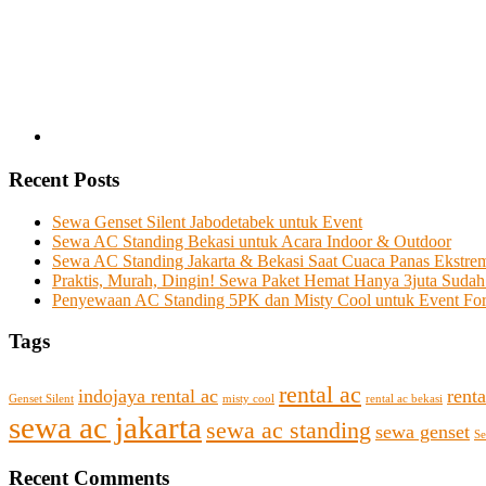
Recent Posts
Sewa Genset Silent Jabodetabek untuk Event
Sewa AC Standing Bekasi untuk Acara Indoor & Outdoor
Sewa AC Standing Jakarta & Bekasi Saat Cuaca Panas Ekstre
Praktis, Murah, Dingin! Sewa Paket Hemat Hanya 3juta Sudah
Penyewaan AC Standing 5PK dan Misty Cool untuk Event Fo
Tags
rental ac
indojaya rental ac
renta
Genset Silent
misty cool
rental ac bekasi
sewa ac jakarta
sewa ac standing
sewa genset
Se
Recent Comments