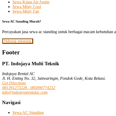
Sewa Kipas Air Angin
Sewa Misty Cool
Sewa Misty Fan
Sewa AC Standing Murah?
Percayakan jasa sewa ac standing untuk berbagai macam kebutuhan a
Hubungi sekarang
Footer
PT. Indojaya Multi Teknik
Indojaya Rental AC
Jl. H. Enting No. 32, Jatiwaringin, Pondok Gede, Kota Bekasi.
Get Directions
081391273228 - 085890774232
info@indojayarentalac.com
Navigasi
Sewa AC Standing