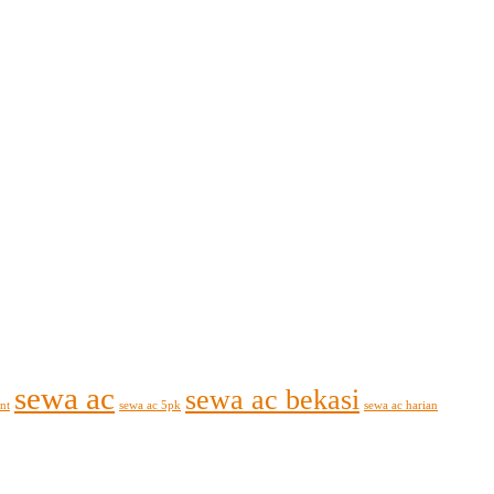
sewa ac
sewa ac bekasi
nt
sewa ac 5pk
sewa ac harian