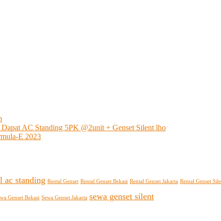
m
 Dapat AC Standing 5PK @2unit + Genset Silent lho
rmula-E 2023
l ac standing
Rental Genset
Rental Genset Bekasi
Rental Genset Jakarta
Rental Genset Sile
sewa genset silent
wa Genset Bekasi
Sewa Genset Jakarta