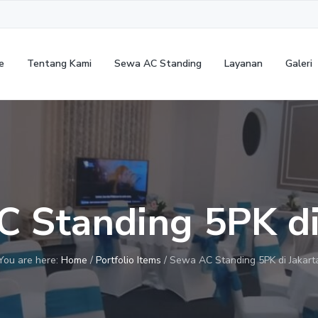
e
Tentang Kami
Sewa AC Standing
Layanan
Galeri
 Standing 5PK di
You are here:
Home
/
Portfolio Items
/
Sewa AC Standing 5PK di Jakart