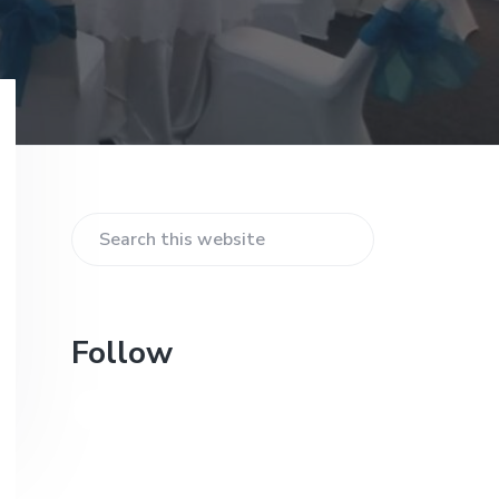
Primary
Sidebar
Search
this
website
Follow