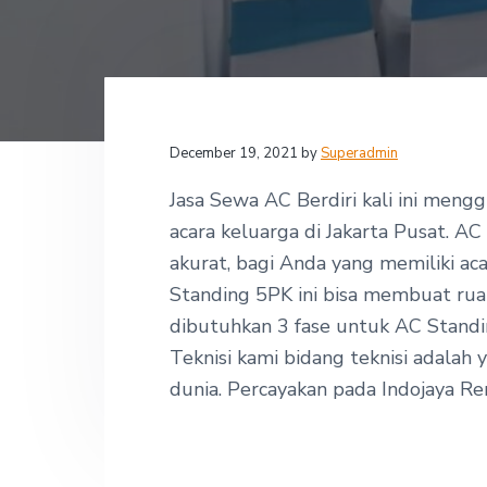
v
n
d
,
i
t
e
P
T
g
b
-
I
a
a
n
t
r
d
o
December 19, 2021
by
Superadmin
i
j
o
a
Jasa Sewa AC Berdiri kali ini meng
y
n
a
acara keluarga di Jakarta Pusat.
AC 
R
akurat, bagi Anda yang memiliki a
e
n
Standing 5PK ini bisa membuat ruan
t
dibutuhkan 3 fase untuk AC Standi
a
l
Teknisi kami bidang teknisi adalah
A
C
dunia. Percayakan pada Indojaya Re