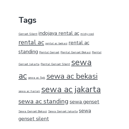
Tags
indojaya rental ac
Genset Silent
misty cool
rental ac
rental ac
rental ac bekasi
standing
Rental Genset
Rental Genset Bekasi
Rental
sewa
Genset Jakarta
Rental Genset Silent
ac
sewa ac bekasi
sewa ac 5pk
sewa ac jakarta
sewa ac harian
sewa ac standing
sewa genset
sewa
Sewa Genset Bekasi
Sewa Genset Jakarta
genset silent