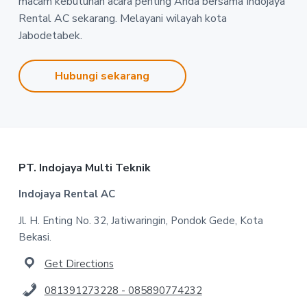
macam kebutuhan acara penting Anda bersama Indojaya
Rental AC sekarang. Melayani wilayah kota
Jabodetabek.
Hubungi sekarang
Footer
PT. Indojaya Multi Teknik
Indojaya Rental AC
Jl. H. Enting No. 32, Jatiwaringin, Pondok Gede, Kota
Bekasi.
Get Directions
081391273228 - 085890774232