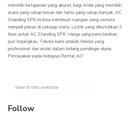
-
a
a
memiliki ketajaman yang akurat, bagi Anda yang memiliki
I
t
r
n
acara yang cukup besar dan tamu yang cukup banyak, AC
d
i
Standing 5PK ini bisa membuat ruangan yang semula
o
o
menjadi panas di sekejap mata. Listrik yang dibutuhkan 3
j
n
a
fase untuk AC Standing 5PK. Harga yang kami berikan
y
pun terjangkau. Teknisi kami adalah teknisi yang
a
profesional dan andal dalam bidang pendingin dunia.
R
e
Percayakan pada Indojaya Rental AC!
n
t
a
l
A
Primary
C
Search
Sidebar
this
website
Follow