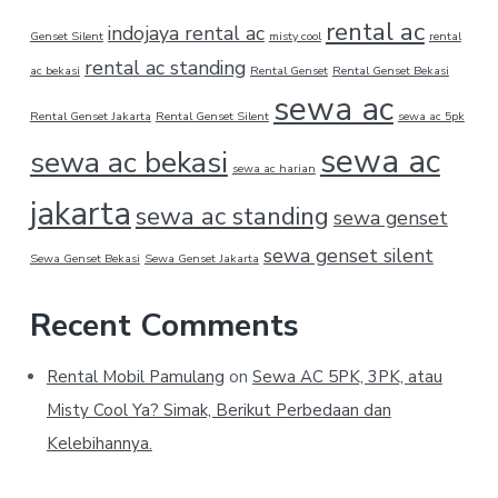
rental ac
indojaya rental ac
Genset Silent
misty cool
rental
rental ac standing
ac bekasi
Rental Genset
Rental Genset Bekasi
sewa ac
Rental Genset Jakarta
Rental Genset Silent
sewa ac 5pk
sewa ac
sewa ac bekasi
sewa ac harian
jakarta
sewa ac standing
sewa genset
sewa genset silent
Sewa Genset Bekasi
Sewa Genset Jakarta
Recent Comments
Rental Mobil Pamulang
on
Sewa AC 5PK, 3PK, atau
Misty Cool Ya? Simak, Berikut Perbedaan dan
Kelebihannya.