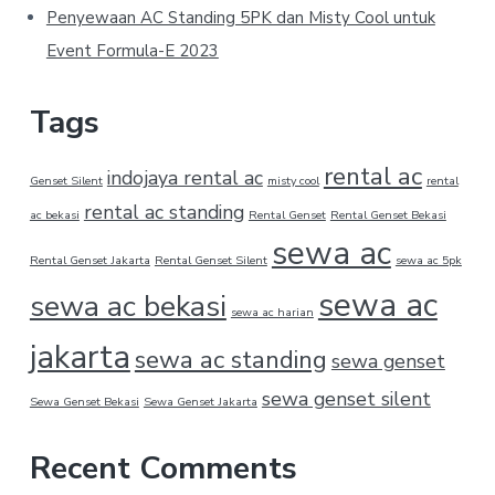
Penyewaan AC Standing 5PK dan Misty Cool untuk
Event Formula-E 2023
Tags
rental ac
indojaya rental ac
Genset Silent
misty cool
rental
rental ac standing
ac bekasi
Rental Genset
Rental Genset Bekasi
sewa ac
Rental Genset Jakarta
Rental Genset Silent
sewa ac 5pk
sewa ac
sewa ac bekasi
sewa ac harian
jakarta
sewa ac standing
sewa genset
sewa genset silent
Sewa Genset Bekasi
Sewa Genset Jakarta
Recent Comments