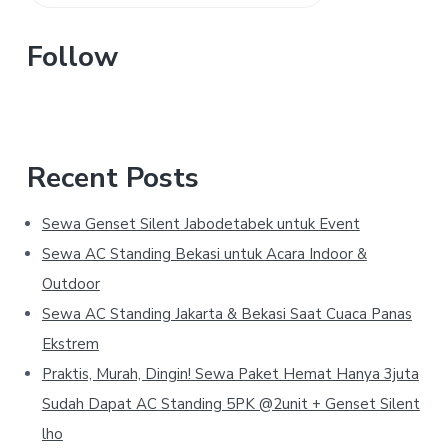
Sidebar
this
website
Follow
Recent Posts
Sewa Genset Silent Jabodetabek untuk Event
Sewa AC Standing Bekasi untuk Acara Indoor &
Outdoor
Sewa AC Standing Jakarta & Bekasi Saat Cuaca Panas
Ekstrem
Praktis, Murah, Dingin! Sewa Paket Hemat Hanya 3juta
Sudah Dapat AC Standing 5PK @2unit + Genset Silent
lho