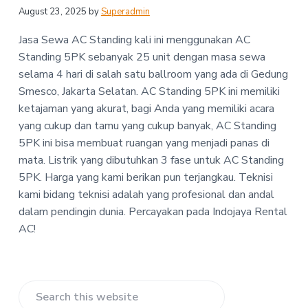
-
a
a
August 23, 2025
by
Superadmin
I
t
r
n
Jasa Sewa AC Standing kali ini menggunakan AC
d
i
o
Standing 5PK sebanyak 25 unit dengan masa sewa
o
j
selama 4 hari di salah satu ballroom yang ada di Gedung
n
a
y
Smesco, Jakarta Selatan.
AC Standing 5PK ini memiliki
a
ketajaman yang akurat, bagi Anda yang memiliki acara
R
yang cukup dan tamu yang cukup banyak, AC Standing
e
n
5PK ini bisa membuat ruangan yang menjadi panas di
t
mata. Listrik yang dibutuhkan 3 fase untuk AC Standing
a
5PK. Harga yang kami berikan pun terjangkau. Teknisi
l
A
kami bidang teknisi adalah yang profesional dan andal
C
dalam pendingin dunia. Percayakan pada Indojaya Rental
AC!
Primary
Search