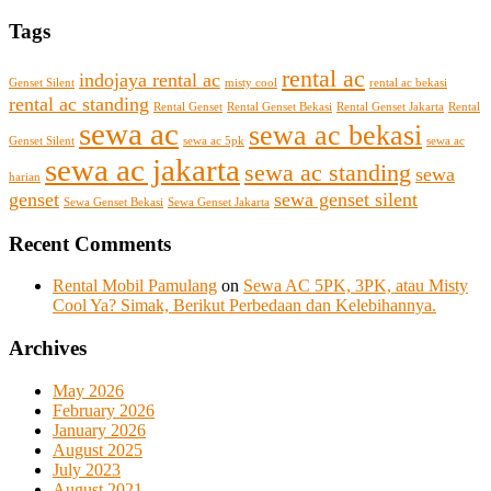
Tags
rental ac
indojaya rental ac
Genset Silent
misty cool
rental ac bekasi
rental ac standing
Rental Genset
Rental Genset Bekasi
Rental Genset Jakarta
Rental
sewa ac
sewa ac bekasi
Genset Silent
sewa ac 5pk
sewa ac
sewa ac jakarta
sewa ac standing
sewa
harian
genset
sewa genset silent
Sewa Genset Bekasi
Sewa Genset Jakarta
Recent Comments
Rental Mobil Pamulang
on
Sewa AC 5PK, 3PK, atau Misty
Cool Ya? Simak, Berikut Perbedaan dan Kelebihannya.
Archives
May 2026
February 2026
January 2026
August 2025
July 2023
August 2021