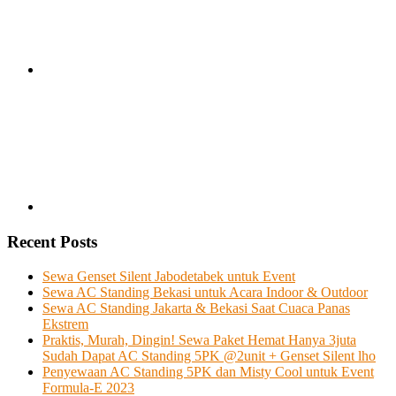
Recent Posts
Sewa Genset Silent Jabodetabek untuk Event
Sewa AC Standing Bekasi untuk Acara Indoor & Outdoor
Sewa AC Standing Jakarta & Bekasi Saat Cuaca Panas
Ekstrem
Praktis, Murah, Dingin! Sewa Paket Hemat Hanya 3juta
Sudah Dapat AC Standing 5PK @2unit + Genset Silent lho
Penyewaan AC Standing 5PK dan Misty Cool untuk Event
Formula-E 2023