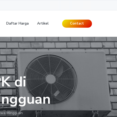
Daftar Harga
Artikel
Contact
K di
ingguan
ewa Mingguan