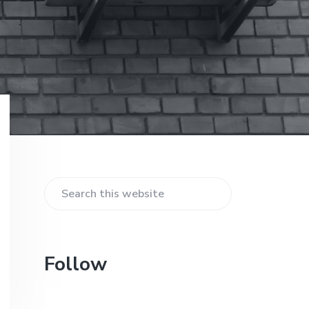
Primary
Sidebar
Search
this
website
Follow