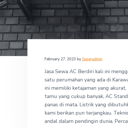
v
n
d
,
i
t
e
P
T
g
b
-
I
a
a
n
t
r
d
o
i
j
o
a
y
n
February 27, 2023
by
Superadmin
a
R
e
Jasa Sewa AC Berdiri kali ini meng
n
satu perumahan yang ada di Kara
t
a
ini memiliki ketajaman yang akurat
l
tamu yang cukup banyak, AC Stand
A
C
panas di mata. Listrik yang dibutu
kami berikan pun terjangkau. Teknis
andal dalam pendingin dunia. Perca