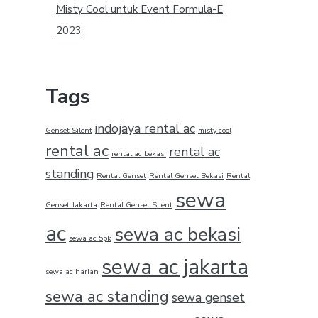
Misty Cool untuk Event Formula-E
2023
Tags
indojaya rental ac
Genset Silent
misty cool
rental ac
rental ac
rental ac bekasi
standing
Rental Genset
Rental Genset Bekasi
Rental
sewa
Genset Jakarta
Rental Genset Silent
ac
sewa ac bekasi
sewa ac 5pk
sewa ac jakarta
sewa ac harian
sewa ac standing
sewa genset