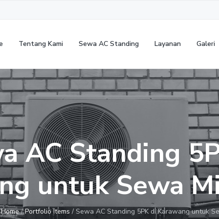
e
Tentang Kami
Sewa AC Standing
Layanan
Galeri
a AC Standing 5P
ng untuk Sewa M
:
Home
/
Portfolio Items
/
Sewa AC Standing 5PK di Karawang untuk S