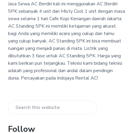
-
Jasa Sewa AC Berdiri kali ini menggunakan AC Berdiri
a
a
I
5PK sebanyak 4 unit dan Misty Cool 1 unit dengan masa
t
r
n
sewa selama 1 hari Cafe Kopi Kenangan daerah Jakarta.
i
d
o
AC Standing 5PK ini memiliki ketajaman yang akurat,
o
j
bagi Anda yang memiliki acara yang cukup dan tamu
n
a
y
yang cukup banyak, AC Standing 5PK ini bisa membuat
a
ruangan yang menjadi panas di mata. Listrik yang
R
dibutuhkan 3 fase untuk AC Standing 5PK. Harga yang
e
n
kami berikan pun terjangkau. Teknisi kami bidang teknisi
t
adalah yang profesional dan andal dalam pendingin
a
dunia. Percayakan pada Indojaya Rental AC!
l
A
C
Primary
Search
Sidebar
this
website
Follow