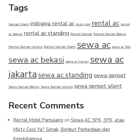
Tags
rental ac
indojaya rental ac
Genset Silent
misty cool
rental
rental ac standing
ac bekasi
Rental Genset
Rental Genset Bekasi
sewa ac
Rental Genset Jakarta
Rental Genset Silent
sewa ac 5pk
sewa ac
sewa ac bekasi
sewa ac harian
jakarta
sewa ac standing
sewa genset
sewa genset silent
Sewa Genset Bekasi
Sewa Genset Jakarta
Recent Comments
Rental Mobil Pamulang
on
Sewa AC 5PK, 3PK, atau
Misty Cool Ya? Simak, Berikut Perbedaan dan
Kelebihannya.