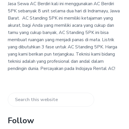
P
Jasa Sewa AC Berdiri kali ini menggunakan AC Berdiri
a
a
T
5PK sebanyak 8 unit selama dua hari di Indramayu, Jawa
t
r
-
Barat.
AC Standing 5PK ini memiliki ketajaman yang
i
I
n
akurat, bagi Anda yang memiliki acara yang cukup dan
o
d
tamu yang cukup banyak, AC Standing 5PK ini bisa
n
o
j
membuat ruangan yang menjadi panas di mata. Listrik
a
yang dibutuhkan 3 fase untuk AC Standing 5PK. Harga
y
yang kami berikan pun terjangkau. Teknisi kami bidang
a
R
teknisi adalah yang profesional dan andal dalam
e
pendingin dunia. Percayakan pada Indojaya Rental AC!
n
t
a
l
A
Primary
C
Search
Sidebar
this
website
Follow