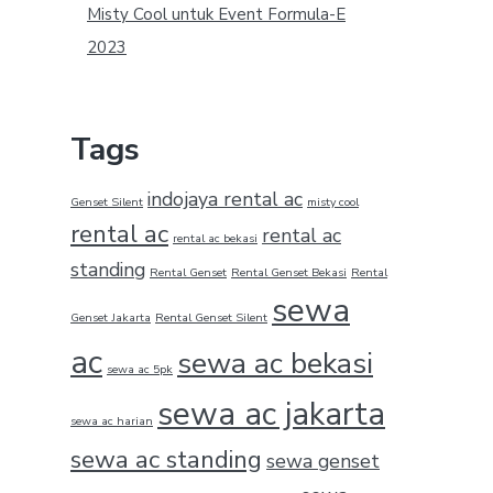
Misty Cool untuk Event Formula-E
2023
Tags
indojaya rental ac
Genset Silent
misty cool
rental ac
rental ac
rental ac bekasi
standing
Rental Genset
Rental Genset Bekasi
Rental
sewa
Genset Jakarta
Rental Genset Silent
ac
sewa ac bekasi
sewa ac 5pk
sewa ac jakarta
sewa ac harian
sewa ac standing
sewa genset