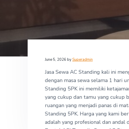
v
n
d
,
i
t
e
P
T
g
b
-
I
a
a
n
t
r
d
o
i
j
o
a
y
n
June 5, 2026
by
Superadmin
a
R
e
Jasa Sewa AC Standing kali ini me
n
dengan masa sewa selama 1 hari unt
t
a
Standing 5PK ini memiliki ketajama
l
yang cukup dan tamu yang cukup b
A
C
ruangan yang menjadi panas di mata
Standing 5PK. Harga yang kami beri
adalah yang profesional dan andal 