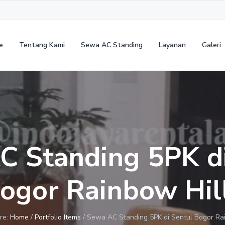
e
Tentang Kami
Sewa AC Standing
Layanan
Galeri
C Standing 5PK di
ogor Rainbow Hil
re:
Home
/
Portfolio Items
/
Sewa AC Standing 5PK di Sentul Bogor Rai