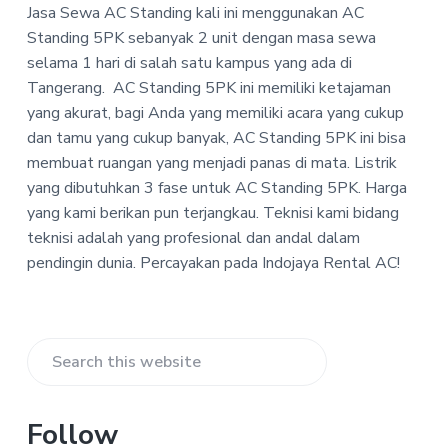
P
Jasa Sewa AC Standing kali ini menggunakan AC
a
a
T
Standing 5PK sebanyak 2 unit dengan masa sewa
t
r
-
selama 1 hari di salah satu kampus yang ada di
i
I
n
Tangerang.
AC Standing 5PK ini memiliki ketajaman
o
d
yang akurat, bagi Anda yang memiliki acara yang cukup
n
o
j
dan tamu yang cukup banyak, AC Standing 5PK ini bisa
a
membuat ruangan yang menjadi panas di mata. Listrik
y
yang dibutuhkan 3 fase untuk AC Standing 5PK. Harga
a
R
yang kami berikan pun terjangkau. Teknisi kami bidang
e
teknisi adalah yang profesional dan andal dalam
n
t
pendingin dunia. Percayakan pada Indojaya Rental AC!
a
l
A
C
Primary
Search
Sidebar
this
website
Follow