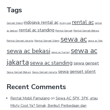
Tags
rental ac
indojaya rental ac
Genset Silent
misty cool
rental
rental ac standing
ac bekasi
Rental Genset
Rental Genset Bekasi
sewa ac
Rental Genset Jakarta
Rental Genset Silent
sewa ac 5pk
sewa ac
sewa ac bekasi
sewa ac harian
jakarta
sewa ac standing
sewa genset
sewa genset silent
Sewa Genset Bekasi
Sewa Genset Jakarta
Recent Comments
Rental Mobil Pamulang
on
Sewa AC 5PK, 3PK, atau
Misty Cool Ya? Simak, Berikut Perbedaan dan