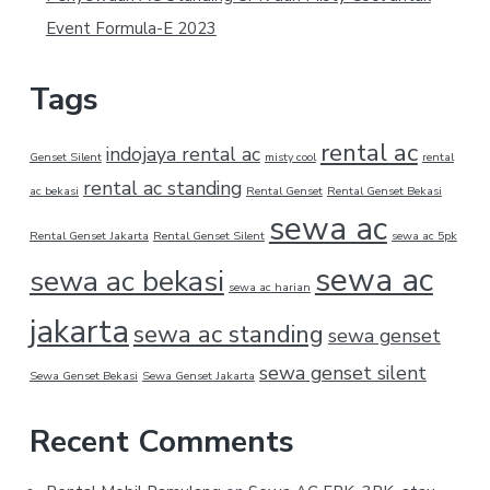
Event Formula-E 2023
Tags
rental ac
indojaya rental ac
Genset Silent
misty cool
rental
rental ac standing
ac bekasi
Rental Genset
Rental Genset Bekasi
sewa ac
Rental Genset Jakarta
Rental Genset Silent
sewa ac 5pk
sewa ac
sewa ac bekasi
sewa ac harian
jakarta
sewa ac standing
sewa genset
sewa genset silent
Sewa Genset Bekasi
Sewa Genset Jakarta
Recent Comments