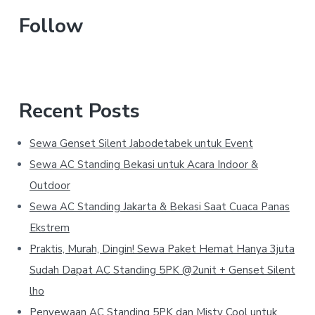
website
Follow
Recent Posts
Sewa Genset Silent Jabodetabek untuk Event
Sewa AC Standing Bekasi untuk Acara Indoor &
Outdoor
Sewa AC Standing Jakarta & Bekasi Saat Cuaca Panas
Ekstrem
Praktis, Murah, Dingin! Sewa Paket Hemat Hanya 3juta
Sudah Dapat AC Standing 5PK @2unit + Genset Silent
lho
Penyewaan AC Standing 5PK dan Misty Cool untuk