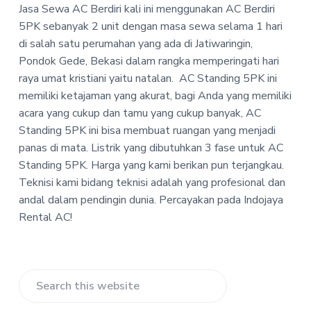
-
Jasa Sewa AC Berdiri kali ini menggunakan AC Berdiri
a
a
I
5PK sebanyak 2 unit dengan masa sewa selama 1 hari
t
r
n
d
di salah satu perumahan yang ada di Jatiwaringin,
i
o
Pondok Gede, Bekasi dalam rangka memperingati hari
o
j
raya umat kristiani yaitu natalan.
AC Standing 5PK ini
n
a
y
memiliki ketajaman yang akurat, bagi Anda yang memiliki
a
acara yang cukup dan tamu yang cukup banyak, AC
R
e
Standing 5PK ini bisa membuat ruangan yang menjadi
n
panas di mata. Listrik yang dibutuhkan 3 fase untuk AC
t
Standing 5PK. Harga yang kami berikan pun terjangkau.
a
l
Teknisi kami bidang teknisi adalah yang profesional dan
A
andal dalam pendingin dunia. Percayakan pada Indojaya
C
Rental AC!
Primary
Search
Sidebar
this