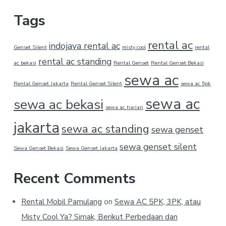
Tags
rental ac
indojaya rental ac
Genset Silent
misty cool
rental
rental ac standing
ac bekasi
Rental Genset
Rental Genset Bekasi
sewa ac
Rental Genset Jakarta
Rental Genset Silent
sewa ac 5pk
sewa ac
sewa ac bekasi
sewa ac harian
jakarta
sewa ac standing
sewa genset
sewa genset silent
Sewa Genset Bekasi
Sewa Genset Jakarta
Recent Comments
Rental Mobil Pamulang
on
Sewa AC 5PK, 3PK, atau
Misty Cool Ya? Simak, Berikut Perbedaan dan