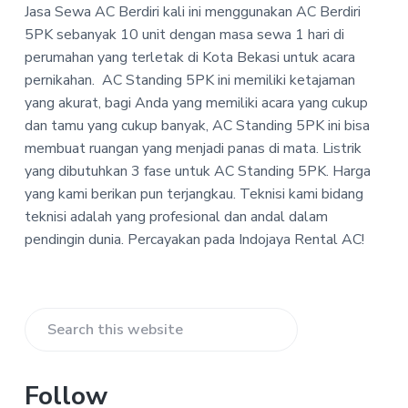
-
Jasa Sewa AC Berdiri kali ini menggunakan AC Berdiri
a
a
I
5PK sebanyak 10 unit dengan masa sewa 1 hari di
t
r
n
d
perumahan yang terletak di Kota Bekasi untuk acara
i
o
pernikahan.
AC Standing 5PK ini memiliki ketajaman
o
j
yang akurat, bagi Anda yang memiliki acara yang cukup
n
a
y
dan tamu yang cukup banyak, AC Standing 5PK ini bisa
a
membuat ruangan yang menjadi panas di mata. Listrik
R
e
yang dibutuhkan 3 fase untuk AC Standing 5PK. Harga
n
yang kami berikan pun terjangkau. Teknisi kami bidang
t
teknisi adalah yang profesional dan andal dalam
a
l
pendingin dunia. Percayakan pada Indojaya Rental AC!
A
C
Primary
Search
Sidebar
this
website
Follow