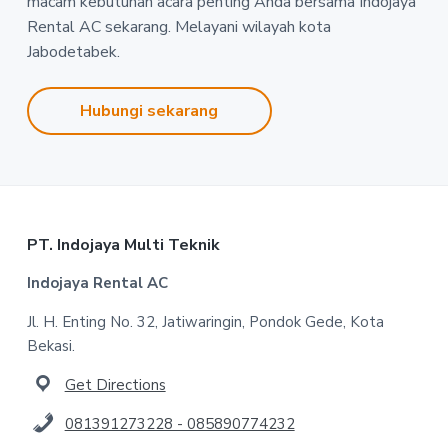
macam kebutuhan acara penting Anda bersama Indojaya
Rental AC sekarang. Melayani wilayah kota
Jabodetabek.
Hubungi sekarang
Footer
PT. Indojaya Multi Teknik
Indojaya Rental AC
Jl. H. Enting No. 32, Jatiwaringin, Pondok Gede, Kota
Bekasi.
Get Directions
081391273228 - 085890774232