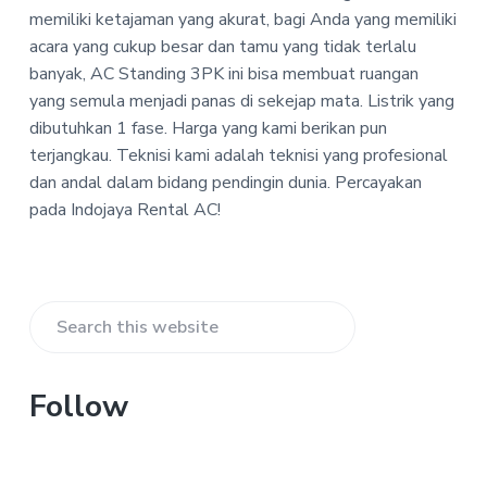
P
a
a
memiliki ketajaman yang akurat, bagi Anda yang memiliki
T
t
r
acara yang cukup besar dan tamu yang tidak terlalu
-
i
I
banyak, AC Standing 3PK ini bisa membuat ruangan
n
o
yang semula menjadi panas di sekejap mata. Listrik yang
d
n
dibutuhkan 1 fase. Harga yang kami berikan pun
o
j
terjangkau. Teknisi kami adalah teknisi yang profesional
a
dan andal dalam bidang pendingin dunia. Percayakan
y
a
pada Indojaya Rental AC!
R
e
n
t
a
Primary
l
Search
A
Sidebar
C
this
website
Follow