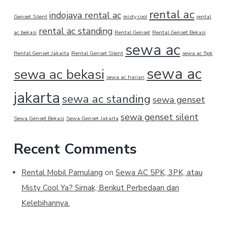
rental ac
indojaya rental ac
Genset Silent
misty cool
rental
rental ac standing
ac bekasi
Rental Genset
Rental Genset Bekasi
sewa ac
Rental Genset Jakarta
Rental Genset Silent
sewa ac 5pk
sewa ac
sewa ac bekasi
sewa ac harian
jakarta
sewa ac standing
sewa genset
sewa genset silent
Sewa Genset Bekasi
Sewa Genset Jakarta
Recent Comments
Rental Mobil Pamulang
on
Sewa AC 5PK, 3PK, atau
Misty Cool Ya? Simak, Berikut Perbedaan dan
Kelebihannya.