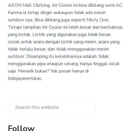
-
a
a
AEON Mall Cibitung. Air Cooler ini bisa dibilang semi AC.
I
t
r
n
Karena ia tetap dingin walaupun tidak ada mesin
d
i
outdoor nya. Bisa dibilang juga seperti Misty Cool.
o
o
Tetapi tampilan Air Cooler ini lebih besar dan bentuknya
j
n
a
yang kotak. Listrik yang digunakan juga tidak besar,
y
cocok untuk acara dengan listrik yang minim, acara yang
a
tidak terlalu besar, dan tidak menggunakan mesin
R
e
outdoor. Disamping itu kelebihannya adalah, tidak
n
menggunakan pipa ataupun selang, hanya tinggal colok
t
a
saja. Menarik bukan? Yuk pesan hanya di
l
Indojayarentalac.
A
C
Primary
Search
Sidebar
this
website
Follow