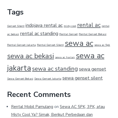
Tags
rental ac
indojaya rental ac
Genset Silent
misty cool
rental
rental ac standing
ac bekasi
Rental Genset
Rental Genset Bekasi
sewa ac
Rental Genset Jakarta
Rental Genset Silent
sewa ac 5pk
sewa ac
sewa ac bekasi
sewa ac harian
jakarta
sewa ac standing
sewa genset
sewa genset silent
Sewa Genset Bekasi
Sewa Genset Jakarta
Recent Comments
Rental Mobil Pamulang
on
Sewa AC 5PK, 3PK, atau
Misty Cool Ya? Simak, Berikut Perbedaan dan