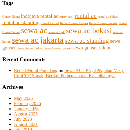
Tags
rental ac
indojaya rental ac
Genset Silent
misty cool
rental ac bekasi
rental ac standing
Rental Genset
Rental Genset Bekasi
Rental Genset Jakarta
Rental
sewa ac
sewa ac bekasi
Genset Silent
sewa ac 5pk
sewa ac
sewa ac jakarta
sewa ac standing
sewa
harian
genset
sewa genset silent
Sewa Genset Bekasi
Sewa Genset Jakarta
Recent Comments
Rental Mobil Pamulang
on
Sewa AC 5PK, 3PK, atau Misty
Cool Ya? Simak, Berikut Perbedaan dan Kelebihannya.
Archives
May 2026
February 2026
January 2026
August 2025
July 2023
August 2021
July 2019