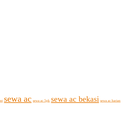
sewa ac
sewa ac bekasi
nt
sewa ac 5pk
sewa ac harian