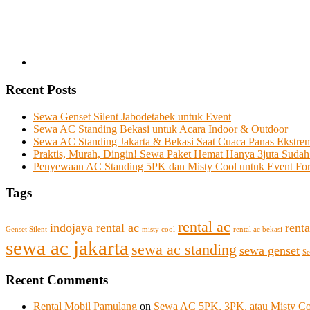
Recent Posts
Sewa Genset Silent Jabodetabek untuk Event
Sewa AC Standing Bekasi untuk Acara Indoor & Outdoor
Sewa AC Standing Jakarta & Bekasi Saat Cuaca Panas Ekstre
Praktis, Murah, Dingin! Sewa Paket Hemat Hanya 3juta Sudah
Penyewaan AC Standing 5PK dan Misty Cool untuk Event Fo
Tags
rental ac
indojaya rental ac
renta
Genset Silent
misty cool
rental ac bekasi
sewa ac jakarta
sewa ac standing
sewa genset
Se
Recent Comments
Rental Mobil Pamulang
on
Sewa AC 5PK, 3PK, atau Misty Coo