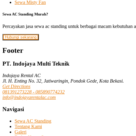
Sewa Misty Fan
Sewa AC Standing Murah?
Percayakan jasa sewa ac standing untuk berbagai macam kebutuhan a
Hubungi sekarang
Footer
PT. Indojaya Multi Teknik
Indojaya Rental AC
Jl. H. Enting No. 32, Jatiwaringin, Pondok Gede, Kota Bekasi.
Get Directions
081391273228 - 085890774232
info@indojayarentalac.com
Navigasi
Sewa AC Standing
Tentang Kami
Galeri