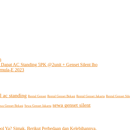
m
 Dapat AC Standing 5PK @2unit + Genset Silent lho
rmula-E 2023
l ac standing
Rental Genset
Rental Genset Bekasi
Rental Genset Jakarta
Rental Genset Sile
sewa genset silent
wa Genset Bekasi
Sewa Genset Jakarta
l Ya? Simak, Berikut Perbedaan dan Kelebihannya.