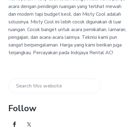
-
a
a
acara dengan pendingin ruangan yang terlihat mewah
I
t
r
n
dan modern tapi budget kecil, dan Misty Cool adalah
d
i
solusinya. Misty Cool ini lebih cocok digunakan di luar
o
o
ruangan. Cocok banget untuk acara pernikahan, lamaran,
j
n
a
pengajian, dan acara-acara lainnya. Teknisi kami pun
y
sangat berpengalaman. Harga yang kami berikan juga
a
R
terjangkau. Percayakan pada Indojaya Rental AC!
e
n
t
a
l
Primary
A
Search
C
Sidebar
this
website
Follow