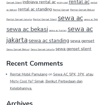
rental ac
indojaya rental ac
Genset Silent
misty cool
rental
rental ac standing
ac bekasi
Rental Genset
Rental Genset Bekasi
sewa ac
Rental Genset Jakarta
Rental Genset Silent
sewa ac 5pk
sewa ac
sewa ac bekasi
sewa ac harian
jakarta
sewa ac standing
sewa genset
sewa genset silent
Sewa Genset Bekasi
Sewa Genset Jakarta
Recent Comments
Rental Mobil Pamulang
on
Sewa AC 5PK, 3PK, atau
Misty Cool Ya? Simak, Berikut Perbedaan dan
Kelebihannya.
Archives