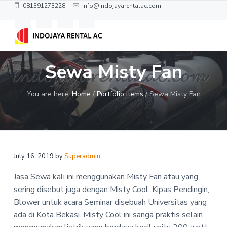
S
S
S
S
081391273228
info@indojayarentalac.com
k
k
k
k
i
i
i
i
p
p
p
p
I
Rental
t
t
t
t
Genset
n
Silent,
Sewa Misty Fan
d
o
o
o
o
AC
o
Portable,
p
m
p
f
AC
j
Standing,
r
a
r
o
You are here:
Home
/
Portfolio Items
/
Sewa Misty Fan
a
dan
y
Misty
i
i
i
o
a
Cool
m
n
m
t
M
u
a
c
a
e
l
r
o
r
r
t
July 16, 2019
by
Superadmin
y
n
y
i
T
n
t
s
Jasa Sewa kali ini menggunakan Misty Fan atau yang
e
a
e
i
k
sering disebut juga dengan Misty Cool, Kipas Pendingin,
n
v
n
d
Blower untuk acara Seminar disebuah Universitas yang
i
i
t
e
k
ada di Kota Bekasi.
Misty Cool ini sanga praktis selain
g
b
,