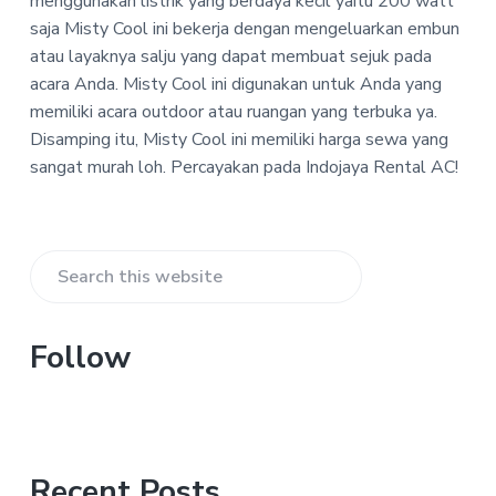
menggunakan listrik yang berdaya kecil yaitu 200 watt
P
a
a
saja Misty Cool ini bekerja dengan mengeluarkan embun
T
t
r
-
atau layaknya salju yang dapat membuat sejuk pada
i
I
acara Anda.
Misty Cool ini digunakan untuk Anda yang
n
o
d
memiliki acara outdoor atau ruangan yang terbuka ya.
n
o
Disamping itu, Misty Cool ini memiliki harga sewa yang
j
sangat murah loh.
Percayakan pada Indojaya Rental AC!
a
y
a
R
e
Primary
n
Search
t
Sidebar
a
this
l
website
Follow
A
C
Recent Posts